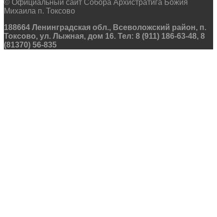
© Официальный сайт Собора Архистратига Божия
Михаила п. Токсово
188664 Ленинградская обл., Всеволожский район, п.
Токсово, ул. Лыжная, дом 16. Тел: 8 (911) 186-63-48, 8
(81370) 56-835