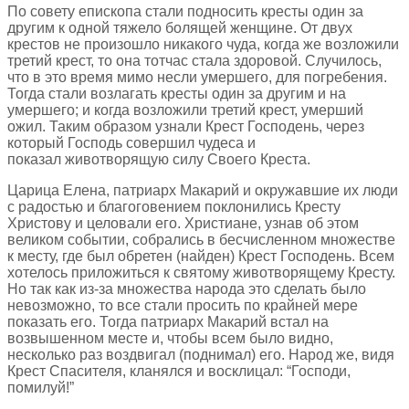
По совету епископа стали подносить кресты один за
другим к одной тяжело болящей женщине. От двух
крестов не произошло никакого чуда, когда же возложили
третий крест, то она тотчас стала здоровой. Случилось,
что в это время мимо несли умершего, для погребения.
Тогда стали возлагать кресты один за другим и на
умершего; и когда возложили третий крест, умерший
ожил. Таким образом узнали Крест Господень, через
который Господь совершил чудеса и
показал животворящую силу Своего Креста.
Царица Елена, патриарх Макарий и окружавшие их люди
с радостью и благоговением поклонились Кресту
Христову и целовали его. Христиане, узнав об этом
великом событии, собрались в бесчисленном множестве
к месту, где был обретен (найден) Крест Господень. Всем
хотелось приложиться к святому животворящему Кресту.
Но так как из-за множества народа это сделать было
невозможно, то все стали просить по крайней мере
показать его. Тогда патриарх Макарий встал на
возвышенном месте и, чтобы всем было видно,
несколько раз воздвигал (поднимал) его. Народ же, видя
Крест Спасителя, кланялся и восклицал: “Господи,
помилуй!”