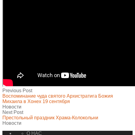
Previous Post
Воспоминание чуда святого Архистратига Божия
Михаила в Хонех 19 сентября
Новости
Next Post
Престольный праздник Храма-Колокольни
Новости
О НАС