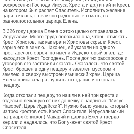
воскресения Господа Иисуса Христа и др.) и найти Крест,
на котором был распят Спаситель. Исполнить желание
царя взялась, с великою радостью, его мать, св.
равноапостольная царица Елена.
В 326 году царица Елена с этою целью отправилась в
Иерусалим. Много труда положила она, чтобы отыскать
Крест Христов, так как враги Христовы скрыли Крест,
зарыв его в землю. Наконец, ей указали на одного
престарелого еврея, по имени Иуду, который знал, где
находится Крест Господень. После долгих расспросов и
уговоров его заставили сказать. Оказалось, что святой
Крест брошен в одну пещеру и завален мусором и
землею, а сверху выстроен языческий храм. Царица
Елена приказала разрушить это здание и откопать
пещеру.
Когда откопали пещеру, то нашли в ней три креста и
отдельно лежащую от них дощечку с надписью: “Иисус
Назорей, Царь Иудейский”. Нужно было узнать, который
из трех крестов есть Крест Спасителя. Иерусалимский
патриарх (епископ) Макарий и царица Елена твердо
верили и надеялись, что Бог укажет святой Крест
Спасителя.