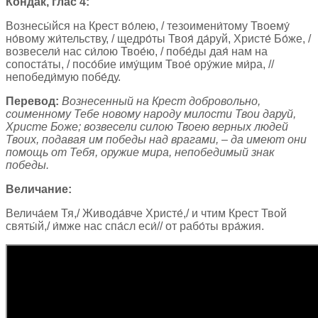
Кондак, глас 4:
Вознесы́йся на Крест во́лею, / тезоимени́тому Твоему́
но́вому жи́тельству, / щедро́ты Твоя́ да́руй, Христе́ Бо́же, /
возвесели́ нас си́лою Твое́ю, / побе́ды дая́ нам на
сопоста́ты, / посо́бие иму́щим Твое́ ору́жие ми́ра, //
непобеди́мую побе́ду.
Перевод:
Вознесенный на Крест добровольно,
соименному Тебе новому народу милости Твои даруй,
Христе Боже; возвесели силою Твоею верных людей
Твоих, подавая им победы над врагами, – да имеют они
помощь от Тебя, оружие мира, непобедимый знак
победы.
Величание:
Велича́ем Тя,/ Живода́вче Христе́,/ и чтим Крест Твой
святы́й,/ и́мже нас спа́сл еси́// от рабо́ты вра́жия.