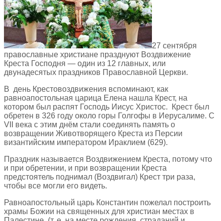
27 сентября
православные христиане празднуют Воздвижение
Креста Господня — один из 12 главных, или
двунадесятых праздников Православной Церкви.
В день Крестовоздвижения вспоминают, как
равноапостольная царица Елена нашла Крест, на
котором был распят Господь Иисус Христос. Крест был
обретен в 326 году около горы Голгофы в Иерусалиме. C
VII века с этим днём стали соединять память о
возвращении Животворящего Креста из Персии
византийским императором Ираклием (629).
Праздник называется Воздвижением Креста, потому что
и при обретении, и при возвращении Креста
предстоятель поднимал (Воздвигал) Крест три раза,
чтобы все могли его видеть.
Равноапостольный царь Константин пожелал построить
храмы Божии на священных для христиан местах в
Палестине, (т. е. на месте рождения, страданий и