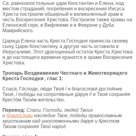
Св. равноапостольные цари Константин и Елена, над
местом страданий, погребения и воскресения Иисуса
Христа построили обширный и великолепный храм в
честь Воскресения Христова. Построили также храмы на
Елеонской горе, в Вифлееме и в Февроне у Дуба
Мамрийского.
Царица Елена часть Креста Господня принесла своему
сыну, Царю Константину, а другую часть оставила в
Иерусалиме. Этот драгоценный остаток Креста Христова
и до настоящего времени хранится в храме Воскресения
Христова.
Тропарь Воздвижению Честнаго и Животворящего
Креста Господня , глас 1:
Спаси́, Го́споди, лю́ди Твоя́ / и благослови́ достоя́ние
Твое́, / побе́ды на сопроти́вныя да́руя // и Твое́ сохраня́я
Кресто́м Твои́м жи́тельство.
Перевод:
Спаси, Господи, людей Твоих
и
благослови
наследие Твое, победы православным
христианам над иноплеменными даруя и Крестом
Твоим сохраняя Твой народ.