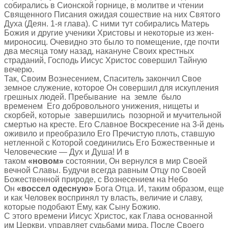
собирались в Сионской горнице, в молитве и чтении
Священного Писания ожидая сошествие на них Святого
Духа (Деян. 1-я глава). С ними тут собирались Матерь
Божия и другие ученики Христовы и некоторые из жен-
мироносиц. Очевидно это было то помещение, где почти
два месяца тому назад, накануне Своих крестных
страданий, Господь Иисус Христос совершил Тайную
вечерю.
Так, Своим Вознесением, Спаситель закончил Свое
земное служение, которое Он совершил для искупления
грешных людей. Пребывание на земле было
временем Его добровольного унижения, нищеты и
скорбей, которые завершились позорной и мучительной
смертью на кресте. Его Славное Воскресение на 3-й день
оживило и преобразило Его Пречистую плоть, ставшую
нетленной с Которой соединились Его Божественные и
Человеческие — Дух и Душа! И в
таком
«новом»
состоянии, Он вернулся в мир Своей
вечной Славы. Будучи всегда равным Отцу по Своей
Божественной природе, с Вознесением на Небо
Он
«воссел одесную»
Бога Отца. И, таким образом, еще
и как Человек воспринял ту власть, величие и славу,
которые подобают Ему, как Сыну Божию.
С этого времени Иисус Христос, как Глава основанной
им Церкви, управляет судьбами мира. После Своего