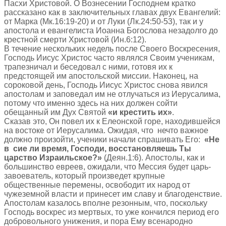
Пасхи Христовой. О Вознесении Господнем кратко
рассказано как в заключительных главах двух Евангелий:
от Марка (Мк.16:19-20) и от Луки (Лк.24:50-53), так и у
апостола и евангелиста Иоанна Богослова незадолго до
крестной смерти Христовой (Ин.6:12).
В течение нескольких недель после Своего Воскресения,
Господь Иисус Христос часто являлся Своим ученикам,
трапезничал и беседовал с ними, готовя их к
предстоящей им апостольской миссии. Наконец, на
сороковой день, Господь Иисус Христос снова явился
апостолам и заповедал им не отлучаться из Иерусалима,
потому что именно здесь на них должен сойти
обещанный им Дух Святой
«и крестить их»
.
Сказав это, Он повел их к Елеонской горе, находившейся
на востоке от Иерусалима. Ожидая, что нечто важное
должно произойти, ученики начали спрашивать Его:
«Не
в сие ли время, Господи, восстановляешь Ты
царство Израильское?»
(Деян.1:6). Апостолы, как и
большинство евреев, ожидали, что Мессия будет царь-
завоеватель, который произведет крупные
общественные перемены, освободит их народ от
чужеземной власти и принесет им славу и благоденствие.
Апостолам казалось вполне резонным, что, поскольку
Господь воскрес из мертвых, то уже кончился период его
добровольного унижения, и пора Ему всенародно