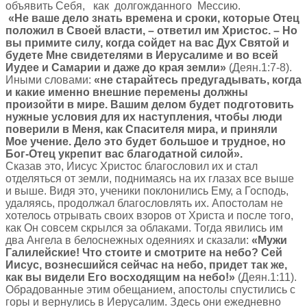
объявить Себя, как долгожданного Мессию.
«Не ваше дело знать времена и сроки, которые Отец
положил в Своей власти, – ответил им Христос. – Но
вы примите силу, когда сойдет на вас Дух Святой и
будете Мне свидетелями в Иерусалиме и во всей
Иудее и Самарии и даже до края земли»
(Деян.1:7-8).
Иными словами:
«не старайтесь предугадывать, когда
и какие именно внешние перемены должны
произойти в мире. Вашим делом будет подготовить
нужные условия для их наступления, чтобы люди
поверили в Меня, как Спасителя мира, и приняли
Мое учение. Дело это будет большое и трудное, но
Бог-Отец укрепит вас благодатной силой».
Сказав это, Иисус Христос благословил их и стал
отделяться от земли, поднимаясь на их глазах все выше
и выше. Видя это, ученики поклонились Ему, а Господь,
удаляясь, продолжал благословлять их. Апостолам не
хотелось отрывать своих взоров от Христа и после того,
как Он совсем скрылся за облаками. Тогда явились им
два Ангела в белоснежных одеяниях и сказали:
«Мужи
Галилейские! Что стоите и смотрите на небо? Сей
Иисус, вознесшийся сейчас на небо, придет так же,
как вы видели Его восходящим на небо!»
(Деян.1:11).
Обрадованные этим обещанием, апостолы спустились с
горы и вернулись в Иерусалим. Здесь они ежедневно