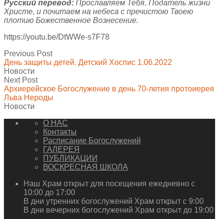
Русский перевод:
Прославляем Тебя, Податель жизни
Христе, и почитаем на небеса с пречистою Твоею
плотию Божественное Вознесение.
https://youtu.be/DtWWe-s7F78
Previous Post
День защиты детей. Детский Хоспис 1.06.2022
Новости
Next Post
Архиерейское Богослужение в день 70-летия протоиерея
Льва Нероды
Новости
О НАС
Контакты
Расписание Богослужений
ГАЛЕРЕЯ
ПУБЛИКАЦИИ
ВОСКРЕСНАЯ ШКОЛА
Наш Храм открыт для посещения ежедневно с
10:00 до 17:00
В дни утренних богослужений Храм открыт с 9:00
В дни вечерних богослужений Храм открыт до 19:00