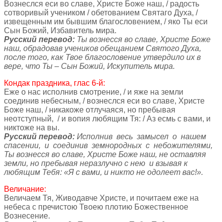
Вознеслся еси во славе, Христе Боже наш, / радость
сотворивый учеником / обетованием Святаго Духа, /
извещенным им бывшим благословением, / яко Ты еси
Сын Божий, Избавитель мира.
Русский перевод:
Ты вознесся во славе, Христе Боже
наш, обрадовав учеников обещанием Святого Духа,
после того, как Твое благословение утвердило их в
вере, что Ты – Сын Божий, Искупитель мира.
Кондак праздника, глас 6-й:
Еже о нас исполнив смотрение, / и яже на земли
соединив небесным, / вознеслся еси во славе, Христе
Боже наш, / никакоже отлучаяся, но пребывая
неотступный, / и вопия любящим Тя: / Аз есмь с вами, и
никтоже на вы.
Русский перевод:
Исполнив весь замысел о нашем
спасении, и соединив земнородных с небожителями,
Ты вознесся во славе, Христе Боже наш, не оставляя
земли, но пребывая неразлучно с нею и взывая к
любящим Тебя: «Я с вами, и никто не одолеет вас!».
Величание:
Величаем Тя, Живодавче Христе, и почитаем еже на
небеса с пречистою Твоею плотию Божественное
Вознесение.