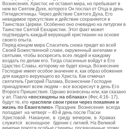
Вознесения, Христос не оставил мира, но пребывает в
нем во Святом Духе, которого Он послал от Отца в день
Пятидесятницы. Через действие Святого Духа, Его
невидимое присутствие и действие сохраняется в
Таинствах Церкви. Особенно оно очевидно на литургии в
Таинстве Святой Евхаристии. Этот факт может
подтвердить каждый верующий христианин на основе
своего опыта.
Перед концом мира Спаситель снова придет во всей
Своей Божественной славе, окруженный ангелами и
святыми, чтобы воскресить всех людей и каждому
воздать по делам его. Тогда спасенные войдут в Его
Царство Славы, которому не будет конца. Вознесение
Господне имеет особое значение и, как образ обожения
для каждого верующего во Христа. Как отмечал
святитель Григорий Палама, Вознесение Господне
принадлежит всем людям – все воскреснут в день Его
Второго Пришествия. Однако вознесены или, как сказано
у ап. Павла
«восхищены на облаках»
(Фес.4:16- 17),
будут те, кто
«распяли свои грехи через покаяние и
жизнь по Евангелию»
. Праздник Вознесения всегда
попадает на четверг – 40-й день после Пасхи
Христовой. Накануне, в среду вечером, в Храмах
служится всенощное бдение с литией. На Великой
вечерне поются особые стихиры, посвященные этому