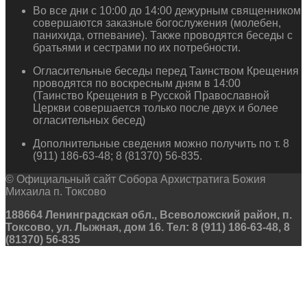
Во все дни с 10:00 до 14:00 дежурным священником
совершаются заказные богослужения (молебен,
панихида, отпевание). Также проводятся беседы с
братьями и сестрами по их потребности.
Огласительные беседы перед Таинством Крещения
проводятся по воскресным дням в 14:00
(Таинство Крещения в Русской Православной
Церкви совершается только после двух и более
огласительных бесед)
Дополнительные сведения можно получить по т. 8
(911) 186-63-48; 8 (81370) 56-835.
© Официальный сайт Собора Архистратига Божия
Михаила п. Токсово
188664 Ленинградская обл., Всеволожский район, п.
Токсово, ул. Лыжная, дом 16. Тел: 8 (911) 186-63-48, 8
(81370) 56-835