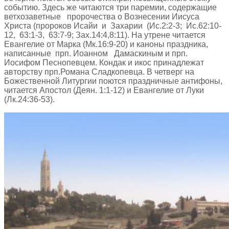
событию. Здесь же читаются три паремии, содержащие
ветхозаветные пророчества о Вознесении Иисуса
Христа (пророков Исайи и Захарии (Ис.2:2-3; Ис.62:10-
12, 63:1-3, 63:7-9; Зах.14:4,8:11). На утрене читается
Евангелие от Марка (Мк.16:9-20) и каноны праздника,
написанные прп. Иоанном Дамаскиным и прп.
Иосифом Песнопевцем. Кондак и икос принадлежат
авторству прп.Романа Сладкопевца. В четверг на
Божественной Литургии поются праздничные антифоны,
читается Апостол (Деян. 1:1-12) и Евангелие от Луки
(Лк.24:36-53).