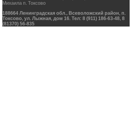
Михаила п. Токсово
188664 Ленинградская обл., Всеволожский район, п.
Токсово, ул. Лыжная, дом 16. Тел: 8 (911) 186-63-48, 8
(81370) 56-835