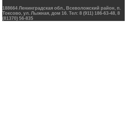
188664 Ленинградская обл., Всеволожский район, п.
Токсово, ул. Лыжная, дом 16. Тел: 8 (911) 186-63-48, 8
(81370) 56-835